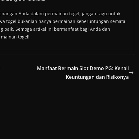
menangan Anda dalam permainan togel, jangan ragu untuk
ahwa togel bukanlah hanya permainan keberuntungan semata,
ng baik. Semoga artikel ini bermanfaat bagi Anda dan
mainan togel!
i
Manfaat Bermain Slot Demo PG: Kenali
Keuntungan dan Risikonya