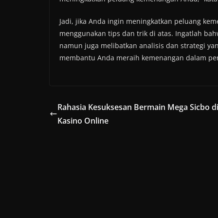
Jadi, jika Anda ingin meningkatkan peluang ke
menggunakan tips dan trik di atas. Ingatlah b
namun juga melibatkan analisis dan strategi ya
membantu Anda meraih kemenangan dalam per
Rahasia Kesuksesan Bermain Mega Sicbo d
Kasino Online