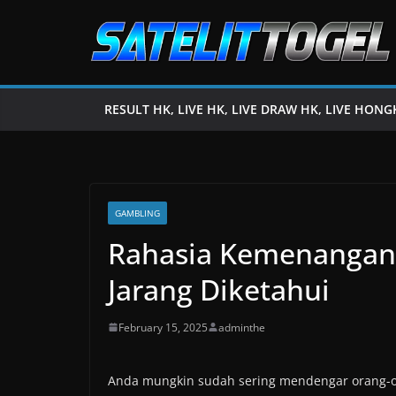
Skip
to
content
RESULT HK, LIVE HK, LIVE DRAW HK, LIVE HO
GAMBLING
Rahasia Kemenangan T
Jarang Diketahui
February 15, 2025
adminthe
Anda mungkin sudah sering mendengar orang-o