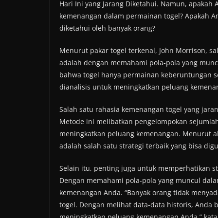
Hari Ini yang Jarang Diketahui. Namun, apakah 
kemenangan dalam permainan togel? Apakah And
diketahui oleh banyak orang?
Menurut pakar togel terkenal, John Morrison, 
adalah dengan memahami pola-pola yang muncul
bahwa togel hanya permainan keberuntungan se
dianalisis untuk meningkatkan peluang kemenan
Salah satu rahasia kemenangan togel yang jar
Metode ini melibatkan pengelompokan sejumla
meningkatkan peluang kemenangan. Menurut ahli
adalah salah satu strategi terbaik yang bisa d
Selain itu, penting juga untuk memperhatikan st
Dengan memahami pola-pola yang muncul dalam
kemenangan Anda. “Banyak orang tidak menyada
togel. Dengan melihat data-data historis, Anda 
meningkatkan peluang kemenangan Anda,” kata se