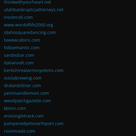
thinkwithyourheart.net
utahbankruptcyattorneys.net
irocknroll.com
www.wordoflife2000.org
idahosquaredancing.com
tawawcabins.com
folksemantic.com
sardosbar.com
italianvolt.com
berkshirealarmssystems.com
vizslabrewing.com
dralanbittner.com
yannisandlemoni.com
weedpatchgazette.com
kblinc.com
eriesingletrack.com
pamperedpetsnorthport.com
rosiemade.com