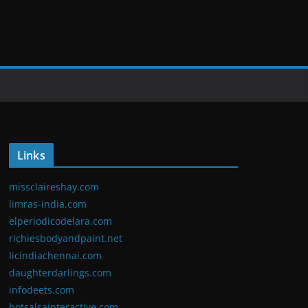
Links
missclaireshay.com
limras-india.com
elperiodicodelara.com
richiesbodyandpaint.net
licindiachennai.com
daughterdarlings.com
infodeets.com
hotsalsainteractive.com