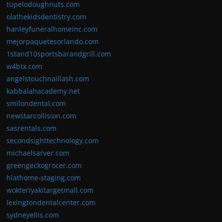
tupelodoughnuts.com
olathekidsdentistry.com
hanleyfuneralhomeinc.com
mejorpaquetesorlando.com
1stand10sportsbarandgrill.com
w4btx.com
angelstouchnaillash.com
kabbalahacademy.net
smilondental.com
newstarcollision.com
sasrentals.com
secondsighttechnology.com
michaelsarver.com
greengeckogrocer.com
hlathome-staging.com
wokteriyakitargetmall.com
lexingtondentalcenter.com
sydneyellis.com