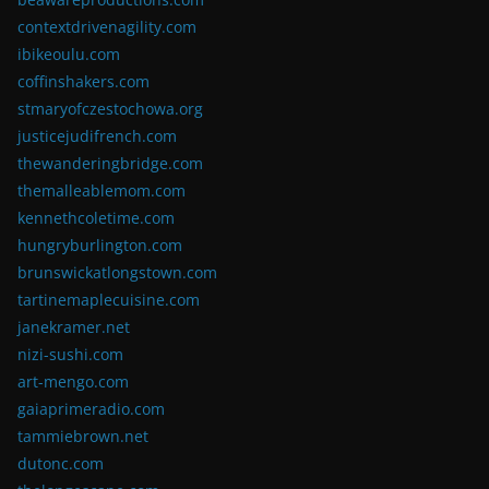
contextdrivenagility.com
ibikeoulu.com
coffinshakers.com
stmaryofczestochowa.org
justicejudifrench.com
thewanderingbridge.com
themalleablemom.com
kennethcoletime.com
hungryburlington.com
brunswickatlongstown.com
tartinemaplecuisine.com
janekramer.net
nizi-sushi.com
art-mengo.com
gaiaprimeradio.com
tammiebrown.net
dutonc.com