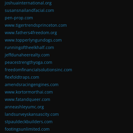
joshuainternational.org
susansnailandfacial.com
pen-prop.com
www.tigertrendsprinceton.com
www.fathers4freedom.org
www.topperlyngundogs.com
runningoftheelkhalf.com
jeffdunaheerealty.com
peacestrengthyoga.com
freedomfinancialsolutionsinc.com
flexfoldtraps.com
amendsracingengines.com
www.kortormorthai.com
www.fatandqueer.com
anneashleyumc.org
landsurveyskansascity.com
stpauldeckbuilders.com
footingsunlimited.com