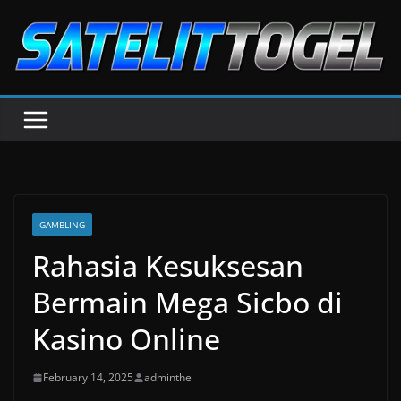
Skip
to
content
GAMBLING
Rahasia Kesuksesan
Bermain Mega Sicbo di
Kasino Online
February 14, 2025
adminthe