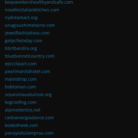
keepworkershealthyandsafe.com
noodlesitaliankitchen.com
nydreamact.org
unagisushimetairie.com
jewelflashtattoos.com
getpcfixtoday.com
bbrtbandra.org
bluebonnetcountry.com
epicclipart.com
pearlmanilahotel.com
maintdrop.com
bobtoman.com
sosanimauxtunisie.org
kogroofing.com
alpinedentist.net
radioenergiadance.com
kookotheek.com
panayiotislamprou.com