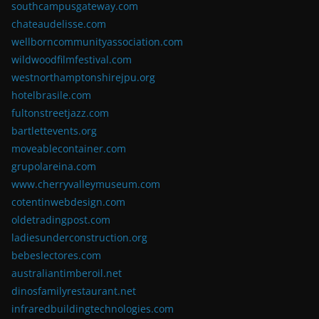
southcampusgateway.com
chateaudelisse.com
wellborncommunityassociation.com
wildwoodfilmfestival.com
westnorthamptonshirejpu.org
hotelbrasile.com
fultonstreetjazz.com
bartlettevents.org
moveablecontainer.com
grupolareina.com
www.cherryvalleymuseum.com
cotentinwebdesign.com
oldetradingpost.com
ladiesunderconstruction.org
bebeslectores.com
australiantimberoil.net
dinosfamilyrestaurant.net
infraredbuildingtechnologies.com