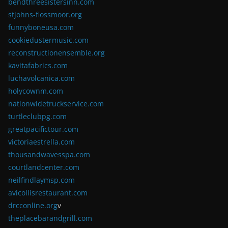
bendthreesistersinn.com
stjohns-flossmoor.org
funnyboneusa.com
cookiedustermusic.com
reconstructionensemble.org
kavitafabrics.com
luchavolcanica.com
holycownm.com
nationwidetruckservice.com
turtleclubpg.com
greatpacifictour.com
victoriaestrella.com
thousandwavesspa.com
courtlandcenter.com
neilfindlaymsp.com
avicollisrestaurant.com
drcconline.org
v
theplacebarandgrill.com