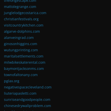
thelongescape.com
mattolegrange.com
junglelodgecostarica.com
christianfestivals.org
visitcountrykitchen.com
algarve-dolphins.com
alanveingrad.com
ginosonhiggins.com
wutungprinting.com
maritalsettlements.com
milwbikeskaterental.com
baymontjacksonms.com
townofaltonany.com
pglax.org
negativespacecleveland.com
liuteriapaoletti.com
sunriseandgoodpeople.com
chinesedrywallproblem.com